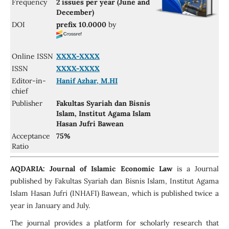
Frequency
2 issues per year (June and
December)
DOI
prefix 10.0000
by
Online ISSN
XXXX-XXXX
ISSN
XXXX-XXXX
Editor-in-
Hanif Azhar, M.HI
chief
Publisher
Fakultas Syariah dan Bisnis
Islam, Institut Agama Islam
Hasan Jufri Bawean
Acceptance
75%
Ratio
AQDARIA: Journal of Islamic Economic Law
is a Journal
published by Fakultas Syariah dan Bisnis Islam, Institut Agama
Islam Hasan Jufri (INHAFI) Bawean, which is published twice a
year in January and July.
The journal provides a platform for scholarly research that