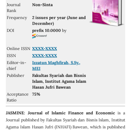
Journal
Non-Sinta
Rank
Frequency
2 issues per year (June and
December)
DOI
prefix 10.0000
by
Online ISSN
XXXX-XXXX
ISSN
XXXX-XXXX
Editor-in-
Izzatun Maghfirah, S.Sy.,
chief
MEI
Publisher
Fakultas Syariah dan Bisnis
Islam, Institut Agama Islam
Hasan Jufri Bawean
Acceptance
75%
Ratio
JASMINE: Journal of Islamic Finance and Economic
is a
Journal published by Fakultas Syariah dan Bisnis Islam, Institut
Agama Islam Hasan Jufri (INHAFI) Bawean, which is published