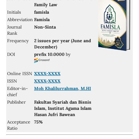
Family Law
Initials
famisla
Abbreviation
Famisla
Journal
Non-Sinta
Rank
Frequency
2 issues per year (June and
December)
DOI
prefix 10.0000
by
Online ISSN
XXXX-XXXX
ISSN
XXXX-XXXX
Editor-in-
Moh Khalilurrahman, M.HI
chief
Publisher
Fakultas Syariah dan Bisnis
Islam, Institut Agama Islam
Hasan Jufri Bawean
Acceptance
75%
Ratio