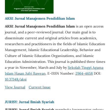
AKSI: Jurnal Manajemen Pendidikan Islam
AKSI: Jurnal Manajemen Pendidikan Islam
is an open access
journal, and a peer-reviewed journal. Our main goal is to
disseminate current and original articles from academics,
researchers and practitioners in the fields of Islamic Education
Management, Islamic Educational Leadership, Behavior and
Culture of Islamic Education Organizations, and Islamic
Education Administration. This journal is published three times
a year in November, March and July by
Sekolah Tinggi Agama
Islam Hasan Jufri Bawean
. E-ISSN Number:
2964-4658
DOI:
10.37348/aksi
View Journal
Current Issue
JURISY: Jurnal Ilmiah Syariah
JURISY: Jurnal Ilmiah Syariah
membuka kesempatan seluas-