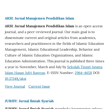
AKSI: Jurnal Manajemen Pendidikan Islam
AKSI: Jurnal Manajemen Pendidikan Islam
is an open access
journal, and a peer-reviewed journal. Our main goal is to
disseminate current and original articles from academics,
researchers and practitioners in the fields of Islamic Education
Management, Islamic Educational Leadership, Behavior and
Culture of Islamic Education Organizations, and Islamic
Education Administration. This journal is published three times
a year in November, March and July by
Sekolah Tinggi Agama
Islam Hasan Jufri Bawean
. E-ISSN Number:
2964-4658
DOI:
10.37348/aksi
View Journal
Current Issue
JURISY: Jurnal Ilmiah Syariah
JURISY: Jurnal Ilmiah Syariah
membuka kesempatan seluas-