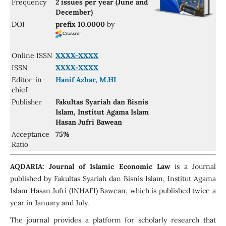
Frequency
2 issues per year (June and
December)
DOI
prefix 10.0000
by
Online ISSN
XXXX-XXXX
ISSN
XXXX-XXXX
Editor-in-
Hanif Azhar, M.HI
chief
Publisher
Fakultas Syariah dan Bisnis
Islam, Institut Agama Islam
Hasan Jufri Bawean
Acceptance
75%
Ratio
AQDARIA: Journal of Islamic Economic Law
is a Journal
published by Fakultas Syariah dan Bisnis Islam, Institut Agama
Islam Hasan Jufri (INHAFI) Bawean, which is published twice a
year in January and July.
The journal provides a platform for scholarly research that