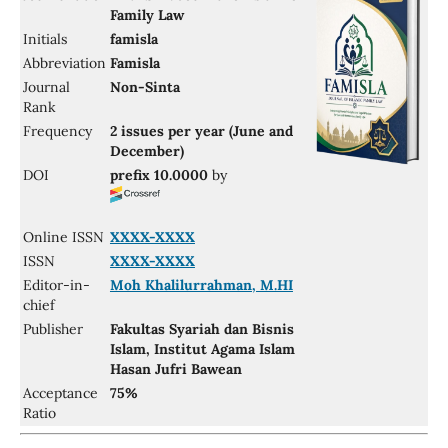
Family Law
Initials
famisla
Abbreviation
Famisla
Journal
Non-Sinta
Rank
Frequency
2 issues per year (June and
December)
DOI
prefix 10.0000
by
Online ISSN
XXXX-XXXX
ISSN
XXXX-XXXX
Editor-in-
Moh Khalilurrahman, M.HI
chief
Publisher
Fakultas Syariah dan Bisnis
Islam, Institut Agama Islam
Hasan Jufri Bawean
Acceptance
75%
Ratio