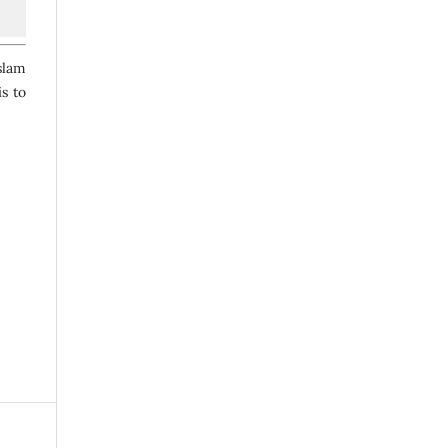
slam
s to