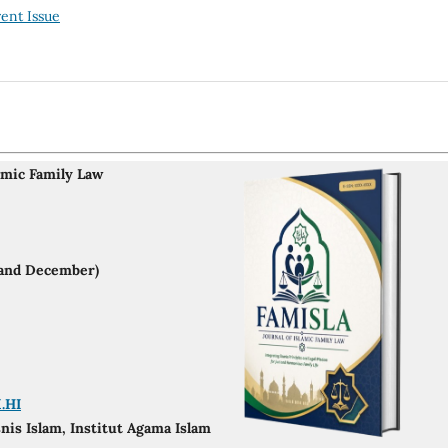
ent Issue
amic Family Law
e and December)
.HI
snis Islam, Institut Agama Islam