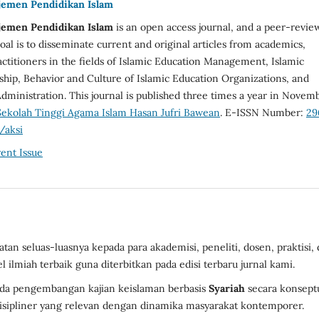
jemen Pendidikan Islam
jemen Pendidikan Islam
is an open access journal, and a peer-revie
oal is to disseminate current and original articles from academics,
ctitioners in the fields of Islamic Education Management, Islamic
ship, Behavior and Culture of Islamic Education Organizations, and
dministration. This journal is published three times a year in Novem
Sekolah Tinggi Agama Islam Hasan Jufri Bawean
. E-ISSN Number:
29
/aksi
ent Issue
n seluas-luasnya kepada para akademisi, peneliti, dosen, praktisi,
ilmiah terbaik guna diterbitkan pada edisi terbaru jurnal kami.
ada pengembangan kajian keislaman berbasis
Syariah
secara konseptu
disipliner yang relevan dengan dinamika masyarakat kontemporer.