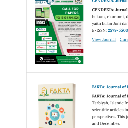
CENDEKIA: Jurnal
CENDEKIA: Jurnal
hukum, ekonomi, dan
yaitu bulan Juni d
E-ISSN:
2579-5503
View Journal
Curr
FAKTA: Journal of 
FAKTA: Journal of 
Tarbiyah, Islamic I
scientific articles
perspectives. This j
and December.