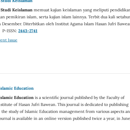
 Studi Keislaman
 Studi Keislaman
memuat kajian keislaman yang meliputi pendidika
 pemikiran islam, serta kajian islam lainnya. Terbit dua kali setahu
an Desember. Diterbitkan oleh Institut Agama Islam Hasan Jufri Bawea
P-ISSN:
2443-2741
ent Issue
Islamic Education
Islamic Education
is a scientific journal published by the Faculty of
nstitute of Hasan Jufri Bawean. This journal is dedicated to publishing
 in the study of Islamic Education management from various aspects a
ournal is available in an online version published twice a year, in Jun