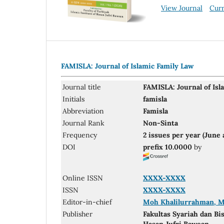
View Journal
Curr
FAMISLA: Journal of Islamic Family Law
Journal title
FAMISLA: Journal of Isl
Initials
famisla
Abbreviation
Famisla
Journal Rank
Non-Sinta
Frequency
2 issues per year (Jun
DOI
prefix 10.0000
by
Online ISSN
XXXX-XXXX
ISSN
XXXX-XXXX
Editor-in-chief
Moh Khalilurrahman, M
Publisher
Fakultas Syariah dan Bi