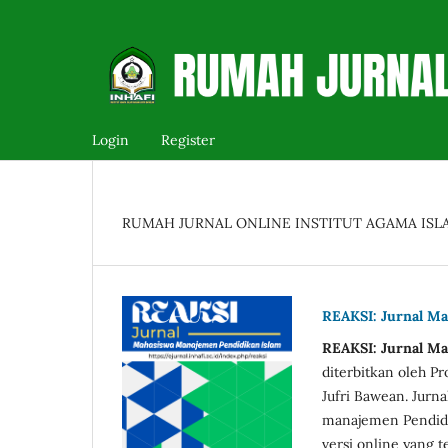
Login
Register
RUMAH JURNAL ONLINE INSTITUT AGAMA ISLA
REAKSI: Jurnal M
REAKSI: Jurnal M
diterbitkan oleh P
Jufri Bawean. Jurna
manajemen Pendidik
versi online yang te