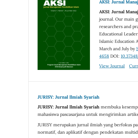
AKSI: Jurnal Mana
AKSI: Jurnal Mana
journal. Our main g
researchers and pra
Educational Leader
Islamic Education A
March and July by
4658
DOI:
10.37348
View Journal
Curr
JURISY: Jurnal Ilmiah Syariah
JURISY: Jurnal Ilmiah Syariah
membuka kesempata
mahasiswa pascasarjana untuk mengirimkan artikel 
JURISY merupakan jurnal ilmiah yang berfokus p
normatif, dan aplikatif dengan pendekatan multi