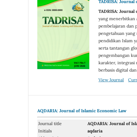
TADRISA: Journal 
TADRISA: Journal 
yang menerbitkan ar
pembelajaran dan p
pengetahuan yang 
pendidikan Islam y
serta tantangan gl
pengembangan kuri
karakter, integrasi
berbasis digital dan
View Journal
Curr
AQDARIA: Journal of Islamic Economic Law
Journal title
AQDARIA: Journal of Is
Initials
aqdaria